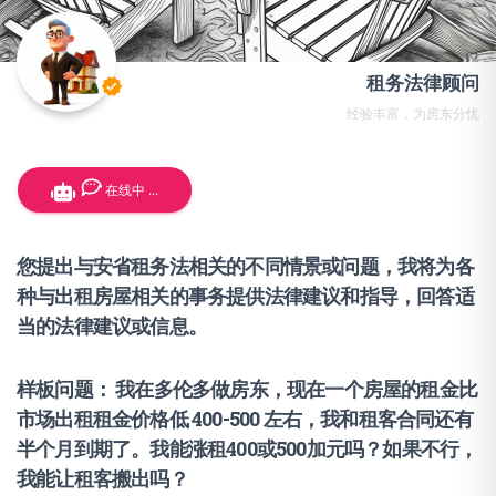
租务法律顾问
verified
经验丰富，为房东分忧
在线中 ...
您提出与安省租务法相关的不同情景或问题，我将为各
种与出租房屋相关的事务提供法律建议和指导，回答适
当的法律建议或信息。
样板问题： 我在多伦多做房东，现在一个房屋的租金比
市场出租租金价格低 400-500 左右，我和租客合同还有
半个月到期了。我能涨租400或500加元吗？如果不行，
我能让租客搬出吗？