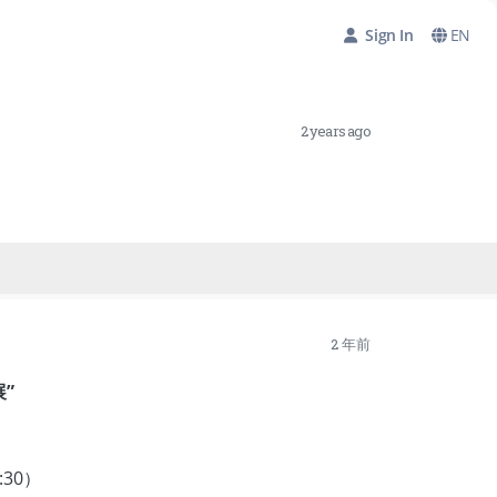
Sign In
EN
2 years ago
2 年前
展”
:30）