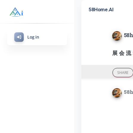
58Home.AI
58h
Log in
展 会 流
SHARE
58