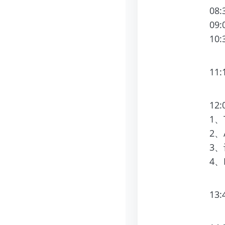
08
09
10
11
12
1、
2、
3
4、
13